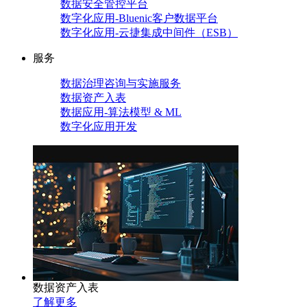
数据安全管控平台
数字化应用-Bluenic客户数据平台
数字化应用-云捷集成中间件（ESB）
服务
数据治理咨询与实施服务
数据资产入表
数据应用-算法模型 & ML
数字化应用开发
数据资产入表
了解更多