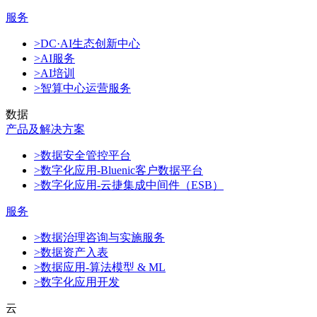
服务
>DC·AI生态创新中心
>AI服务
>AI培训
>智算中心运营服务
数据
产品及解决方案
>数据安全管控平台
>数字化应用-Bluenic客户数据平台
>数字化应用-云捷集成中间件（ESB）
服务
>数据治理咨询与实施服务
>数据资产入表
>数据应用-算法模型 & ML
>数字化应用开发
云