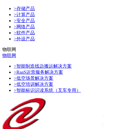
>存储产品
>计算产品
>安全产品
>网络产品
>软件产品
>外设产品
物联网
物联网
>智能制造线边搬运解决方案
>RaaS运营服务解决方案
>低空场景解决方案
>低空培训解决方案
>智能标识识读系统（叉车专用）