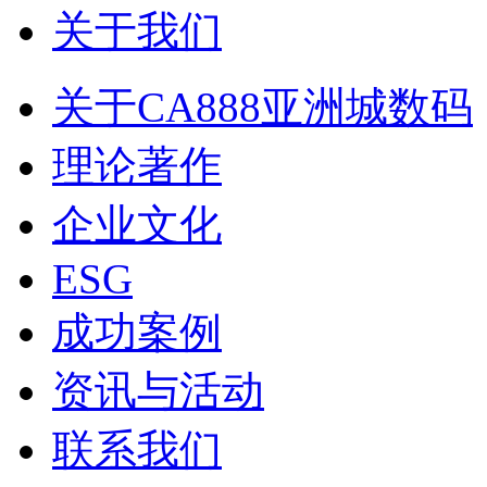
关于我们
关于CA888亚洲城数码
理论著作
企业文化
ESG
成功案例
资讯与活动
联系我们