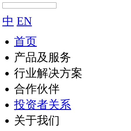
中
EN
首页
产品及服务
行业解决方案
合作伙伴
投资者关系
关于我们