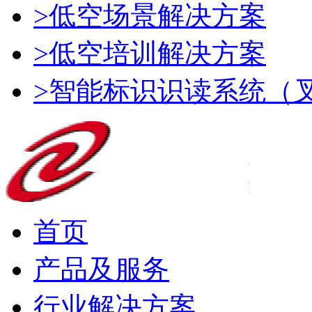
>低空场景解决方案
>低空培训解决方案
>智能标识识读系统（
首页
产品及服务
行业解决方案