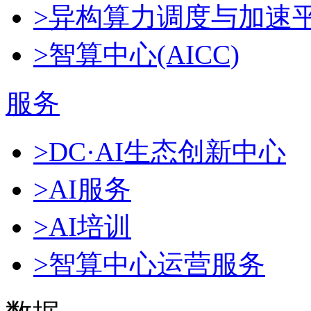
>异构算力调度与加速
>智算中心(AICC)
服务
>DC·AI生态创新中心
>AI服务
>AI培训
>智算中心运营服务