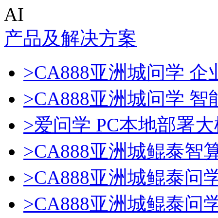
AI
产品及解决方案
>CA888亚洲城问学 企
>CA888亚洲城问学 
>爱问学 PC本地部署
>CA888亚洲城鲲泰智
>CA888亚洲城鲲泰问
>CA888亚洲城鲲泰问学