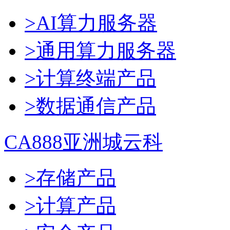
>AI算力服务器
>通用算力服务器
>计算终端产品
>数据通信产品
CA888亚洲城云科
>存储产品
>计算产品