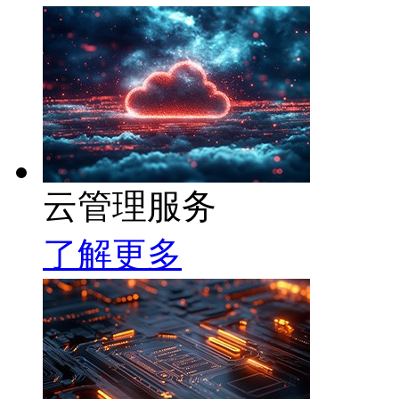
云管理服务
了解更多