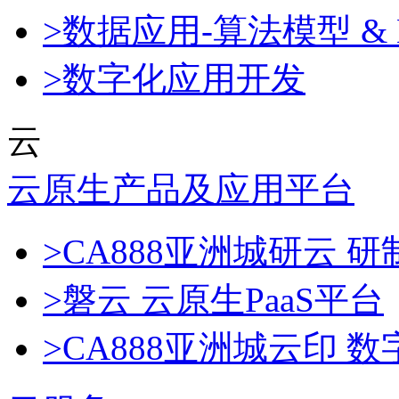
>数据应用-算法模型 & 
>数字化应用开发
云
云原生产品及应用平台
>CA888亚洲城研云
>磐云 云原生PaaS平台
>CA888亚洲城云印 