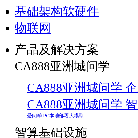
基础架构软硬件
物联网
产品及解决方案
CA888亚洲城问学
CA888亚洲城问学 企
CA888亚洲城问学
爱问学 PC本地部署大模型
智算基础设施