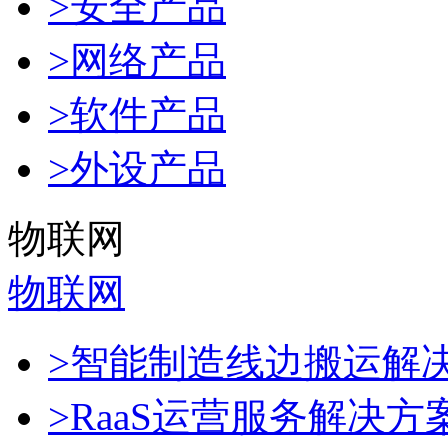
>安全产品
>网络产品
>软件产品
>外设产品
物联网
物联网
>智能制造线边搬运解
>RaaS运营服务解决方