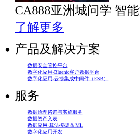
CA888亚洲城问学 智
了解更多
产品及解决方案
数据安全管控平台
数字化应用-Bluenic客户数据平台
数字化应用-云捷集成中间件（ESB）
服务
数据治理咨询与实施服务
数据资产入表
数据应用-算法模型 & ML
数字化应用开发