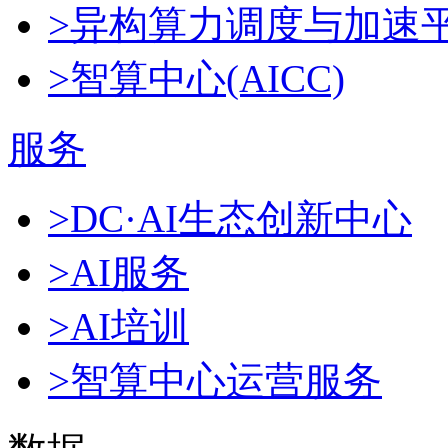
>异构算力调度与加速
>智算中心(AICC)
服务
>DC·AI生态创新中心
>AI服务
>AI培训
>智算中心运营服务