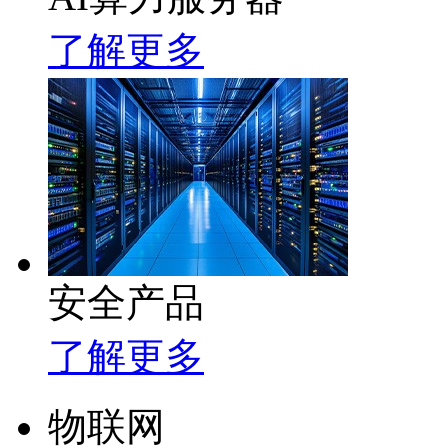
了解更多
安全产品
了解更多
物联网