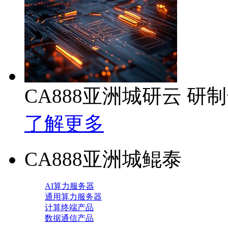
CA888亚洲城研云 
了解更多
CA888亚洲城鲲泰
AI算力服务器
通用算力服务器
计算终端产品
数据通信产品