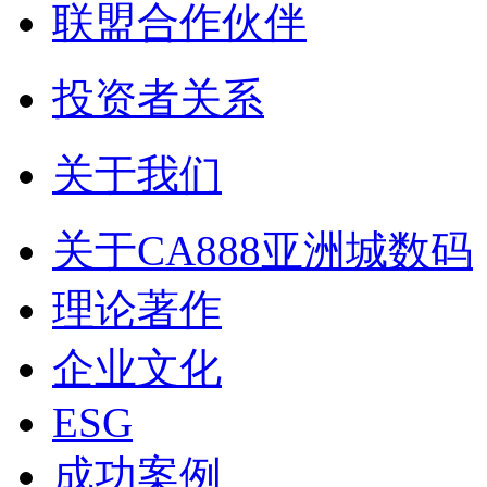
联盟合作伙伴
投资者关系
关于我们
关于CA888亚洲城数码
理论著作
企业文化
ESG
成功案例